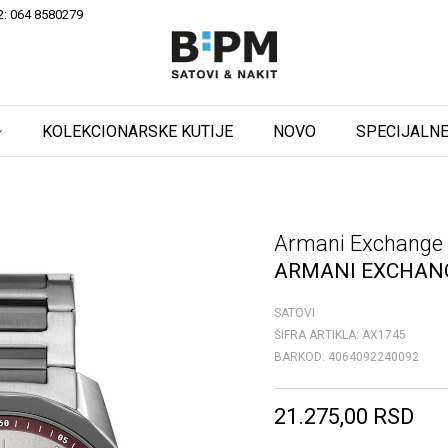
2: 064 8580279
KOLEKCIONARSKE KUTIJE
NOVO
SPECIJALNE
i
Armani Exchange
ARMANI EXCHAN
SATOVI
ŠIFRA ARTIKLA:
AX1745
BARKOD:
4064092240092
21.275,00
RSD