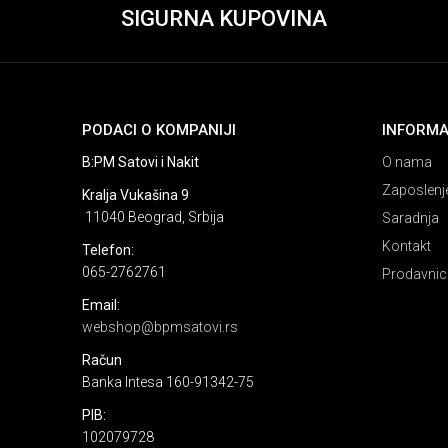
SIGURNA KUPOVINA
PODACI O KOMPANIJI
INFORMA
B:PM Satovi i Nakit
O nama
Zaposlenj
Kralja Vukašina 9
11040 Beograd, Srbija
Saradnja
Kontakt
Telefon:
065-2762761
Prodavnic
Email:
webshop@bpmsatovi.rs
Račun
Banka Intesa 160-91342-75
PIB:
102079728